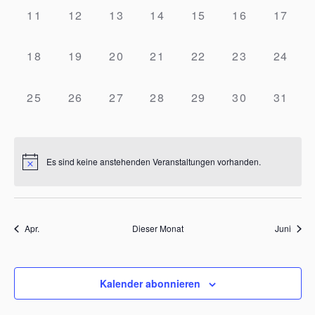
0
0
0
0
0
0
0
11
12
13
14
15
16
17
Veranstaltungen,
Veranstaltungen,
Veranstaltungen,
Veranstaltungen,
Veranstaltungen,
Veranstaltung
Verans
0
0
0
0
0
0
0
18
19
20
21
22
23
24
Veranstaltungen,
Veranstaltungen,
Veranstaltungen,
Veranstaltungen,
Veranstaltungen,
Veranstaltung
Verans
0
0
0
0
0
0
0
25
26
27
28
29
30
31
Veranstaltungen,
Veranstaltungen,
Veranstaltungen,
Veranstaltungen,
Veranstaltungen,
Veranstaltung
Verans
Es sind keine anstehenden Veranstaltungen vorhanden.
Apr.
Dieser Monat
Juni
Kalender abonnieren